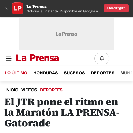
La Prensa
×
Descargar
Noticias al instante. Disponible en Google y IOS
LO ÚLTIMO
HONDURAS
SUCESOS
DEPORTES
MUN
INICIO
.
VIDEOS
.
DEPORTES
El JTR pone el ritmo en
la Maratón LA PRENSA-
Gatorade