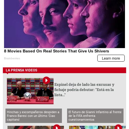
LA PRENSA VIDEOS
Espinel deja de lado las excusas y
fichaje podría debutar: "Está en la
lista..."
Hinchas y excompañeros despiden a
El futuro de Gianni Infantino al frente
Franco Baresi con un último 'Ciao
de la FIFA enfrenta
capitano'
cuestionamientos