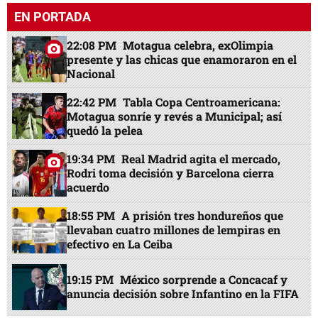
EN PORTADA
22:08 PM
Motagua celebra, exOlimpia
presente y las chicas que enamoraron en el
Nacional
22:42 PM
Tabla Copa Centroamericana:
Motagua sonríe y revés a Municipal; así
quedó la pelea
19:34 PM
Real Madrid agita el mercado,
Rodri toma decisión y Barcelona cierra
acuerdo
18:55 PM
A prisión tres hondureños que
llevaban cuatro millones de lempiras en
efectivo en La Ceiba
19:15 PM
México sorprende a Concacaf y
anuncia decisión sobre Infantino en la FIFA