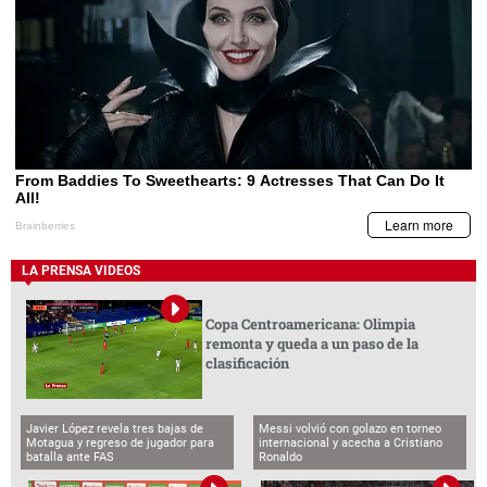
LA PRENSA VIDEOS
Copa Centroamericana: Olimpia
remonta y queda a un paso de la
clasificación
Javier López revela tres bajas de
Messi volvió con golazo en torneo
Motagua y regreso de jugador para
internacional y acecha a Cristiano
batalla ante FAS
Ronaldo