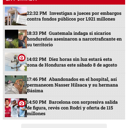
22:32 PM
Investigan a jueces por embargos
contra fondos públicos por L921 millones
18:33 PM
Guatemala indaga si sicarios
hondureños asesinaron a narcotraficante en
su territorio
14:02 PM
Diez horas sin luz estará esta
zona de Honduras este sábado 8 de agosto
17:46 PM
Abandonados en el hospital, así
permanecen Nasser Hilsaca y su hermana
Básima
14:50 PM
Barcelona con sorpresiva salida
de figura, revés con Rodri y oferta de 115
millones