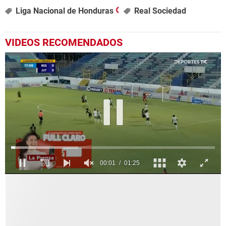
Liga Nacional de Honduras
Real Sociedad
VIDEOS RECOMENDADOS
0
seconds
of
1
minute,
25
seconds