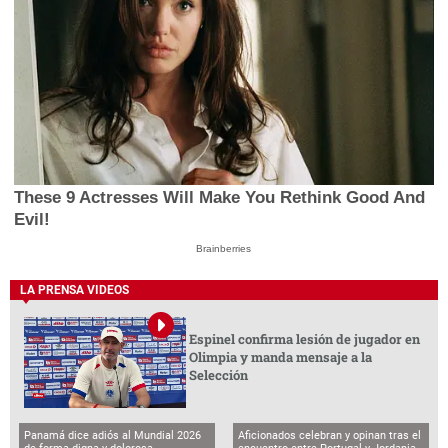
These 9 Actresses Will Make You Rethink Good And
Evil!
Brainberries
LA PRENSA VIDEOS
Espinel confirma lesión de jugador en
Olimpia y manda mensaje a la
Selección
Panamá dice adiós al Mundial 2026
Aficionados celebran y opinan tras el