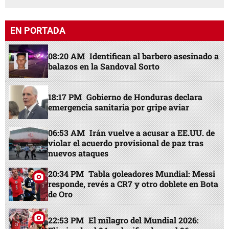
EN PORTADA
08:20 AM
Identifican al barbero asesinado a
balazos en la Sandoval Sorto
18:17 PM
Gobierno de Honduras declara
emergencia sanitaria por gripe aviar
06:53 AM
Irán vuelve a acusar a EE.UU. de
violar el acuerdo provisional de paz tras
nuevos ataques
20:34 PM
Tabla goleadores Mundial: Messi
responde, revés a CR7 y otro doblete en Bota
de Oro
22:53 PM
El milagro del Mundial 2026: