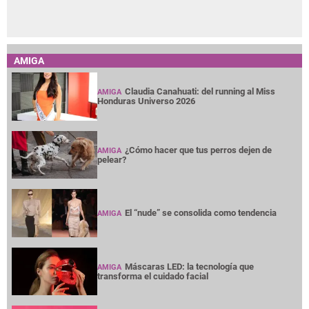
AMIGA
Claudia Canahuati: del running al Miss
AMIGA
Honduras Universo 2026
¿Cómo hacer que tus perros dejen de
AMIGA
pelear?
El “nude” se consolida como tendencia
AMIGA
Máscaras LED: la tecnología que
AMIGA
transforma el cuidado facial