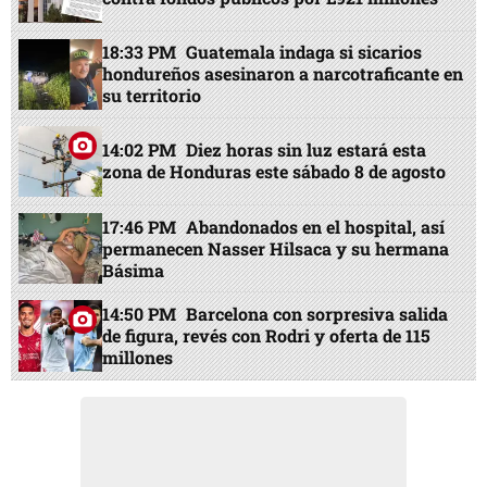
18:33 PM
Guatemala indaga si sicarios
hondureños asesinaron a narcotraficante en
su territorio
14:02 PM
Diez horas sin luz estará esta
zona de Honduras este sábado 8 de agosto
17:46 PM
Abandonados en el hospital, así
permanecen Nasser Hilsaca y su hermana
Básima
14:50 PM
Barcelona con sorpresiva salida
de figura, revés con Rodri y oferta de 115
millones