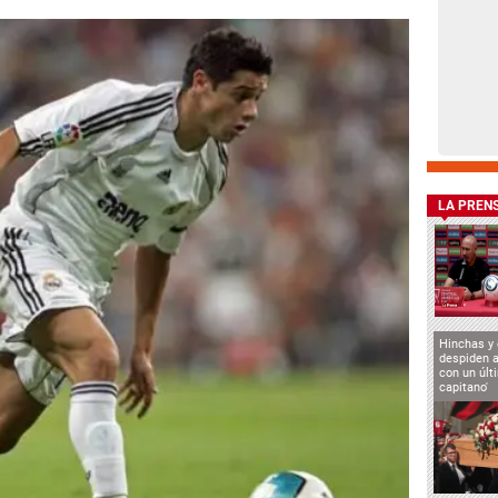
LA PREN
Hinchas y
despiden a
con un últ
capitano'