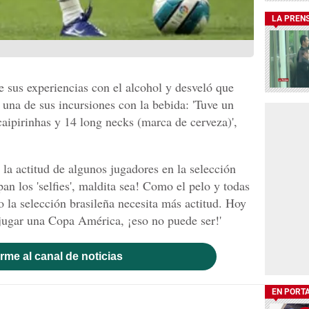
LA PREN
 sus experiencias con el alcohol y desveló que
n una de sus incursiones con la bebida: 'Tuve un
caipirinhas y 14 long necks (marca de cerveza)',
la actitud de algunos jugadores en la selección
an los 'selfies', maldita sea! Como el pelo y todas
ro la selección brasileña necesita más actitud. Hoy
jugar una Copa América, ¡eso no puede ser!'
rme al canal de noticias
EN PORT