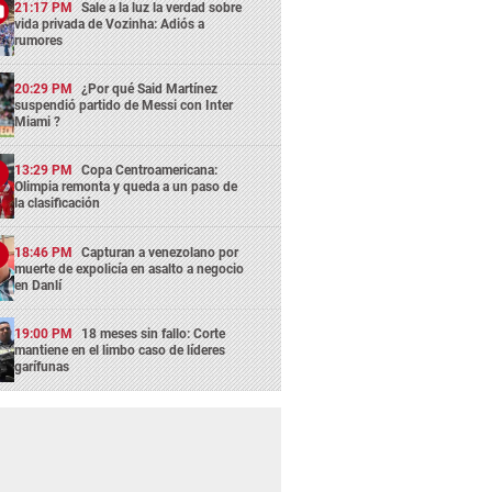
21:17 PM
Sale a la luz la verdad sobre
vida privada de Vozinha: Adiós a
rumores
20:29 PM
¿Por qué Said Martínez
suspendió partido de Messi con Inter
Miami ?
13:29 PM
Copa Centroamericana:
Olimpia remonta y queda a un paso de
la clasificación
18:46 PM
Capturan a venezolano por
muerte de expolicía en asalto a negocio
en Danlí
19:00 PM
18 meses sin fallo: Corte
mantiene en el limbo caso de líderes
garífunas