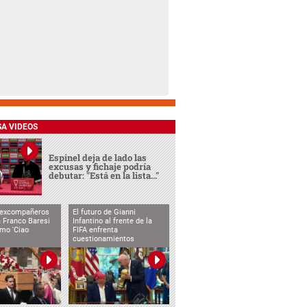
SA VIDEOS
Espinel deja de lado las
excusas y fichaje podría
debutar: "Está en la lista..."
 excompañeros
El futuro de Gianni
 Franco Baresi
Infantino al frente de la
imo 'Ciao
FIFA enfrenta
cuestionamientos