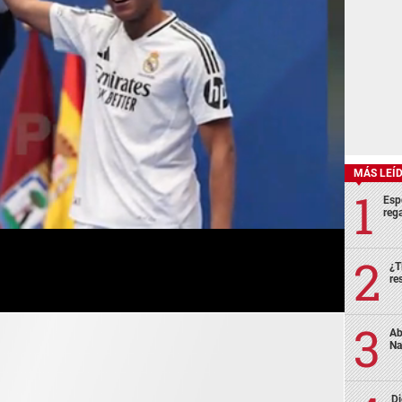
MÁS LEÍ
Esp
rega
¿T
re
Ab
Na
Di