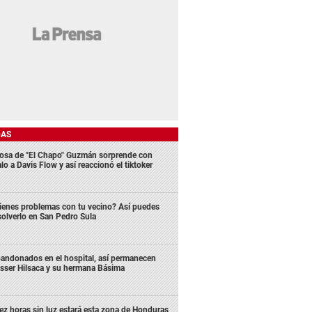
DAS
osa de "El Chapo" Guzmán sorprende con
lo a Davis Flow y así reaccionó el tiktoker
ienes problemas con tu vecino? Así puedes
solverlo en San Pedro Sula
andonados en el hospital, así permanecen
sser Hilsaca y su hermana Básima
ez horas sin luz estará esta zona de Honduras