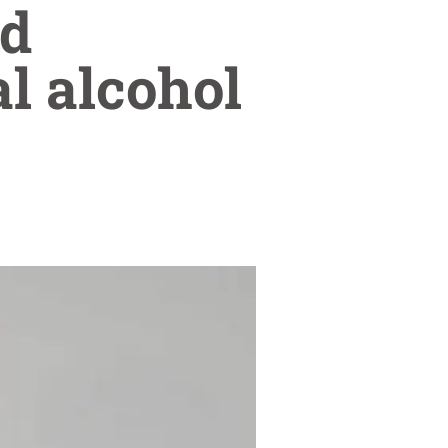
id
al alcohol