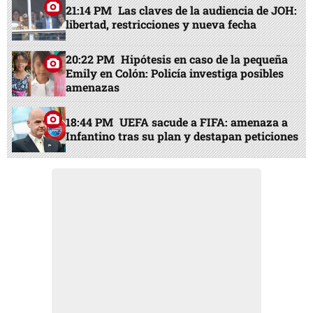
21:14 PM
Las claves de la audiencia de JOH:
libertad, restricciones y nueva fecha
20:22 PM
Hipótesis en caso de la pequeña
Emily en Colón: Policía investiga posibles
amenazas
18:44 PM
UEFA sacude a FIFA: amenaza a
Infantino tras su plan y destapan peticiones