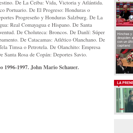
stino. De La Ceiba: Vida, Victoria y Atlántida.
ico Portuario. De El Progreso: Honduras o
eportes Progreseño y Honduras Salzburg. De La
gua: Real Comayagua e Hispano. De Santa
ventud. De Choluteca: Broncos. De Danlí: Súper
Hinchas y
despiden a
pamento. De Catacamas: Atlético Olanchano. De
con un últ
Tela Timsa o Petrotela. De Olanchito: Empresa
capitano'
De Santa Rosa de Copán: Deportes Savio.
neo 1996-1997. John Mario Schauer.
LA PREN