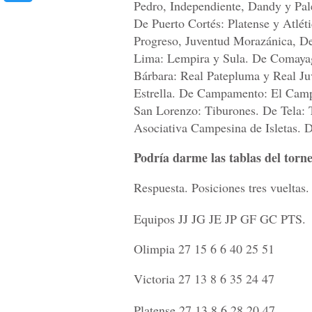
Pedro, Independiente, Dandy y Pale
De Puerto Cortés: Platense y Atlét
Progreso, Juventud Morazánica, D
Lima: Lempira y Sula. De Comaya
Bárbara: Real Patepluma y Real Ju
Estrella. De Campamento: El Cam
San Lorenzo: Tiburones. De Tela: 
Asociativa Campesina de Isletas. 
Podría darme las tablas del tor
Respuesta. Posiciones tres vueltas.
Equipos JJ JG JE JP GF GC PTS.
Olimpia 27 15 6 6 40 25 51
Victoria 27 13 8 6 35 24 47
Platense 27 13 8 6 28 20 47