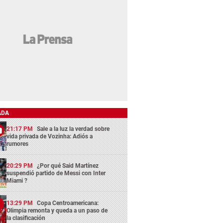
ADA
21:17 PM
Sale a la luz la verdad sobre
vida privada de Vozinha: Adiós a
rumores
20:29 PM
¿Por qué Said Martínez
suspendió partido de Messi con Inter
Miami ?
13:29 PM
Copa Centroamericana:
Olimpia remonta y queda a un paso de
la clasificación