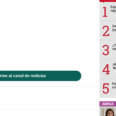
Esp
rega
De
ju
¿T
re
Ab
Na
rme al canal de noticias
Da
a 
AMIGA