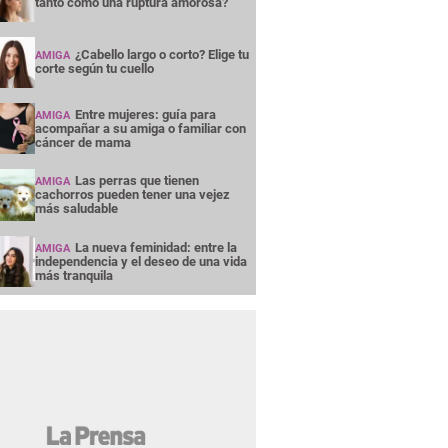
tanto como una ruptura amorosa?
¿Cabello largo o corto? Elige tu
AMIGA
corte según tu cuello
Entre mujeres: guía para
AMIGA
acompañar a su amiga o familiar con
cáncer de mama
Las perras que tienen
AMIGA
cachorros pueden tener una vejez
más saludable
La nueva feminidad: entre la
AMIGA
independencia y el deseo de una vida
más tranquila