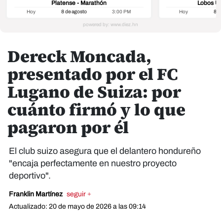
Platense - Marathón
Lobos U
Hoy
8 de agosto
3:00 PM
Hoy
8 d
Dereck Moncada,
presentado por el FC
Lugano de Suiza: por
cuánto firmó y lo que
pagaron por él
El club suizo asegura que el delantero hondureño
"encaja perfectamente en nuestro proyecto
deportivo".
Franklin Martínez
seguir +
Actualizado: 20 de mayo de 2026 a las 09:14