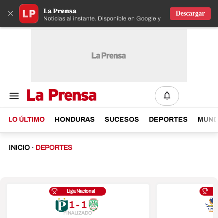
La Prensa
×
Descargar
Noticias al instante. Disponible en Google y IOS
LO ÚLTIMO
HONDURAS
SUCESOS
DEPORTES
MUN
INICIO
·
DEPORTES
Liga Nacional
1 - 1
FINALIZADO
F