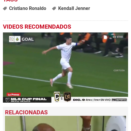
Cristiano Ronaldo
Kendall Jenner
VIDEOS RECOMENDADOS
0
seconds
of
1
minute,
2