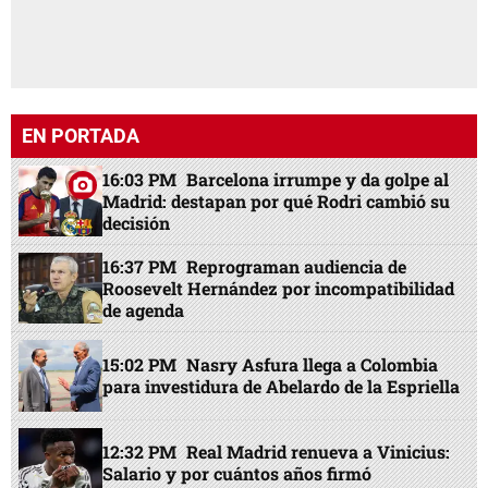
EN PORTADA
16:03 PM
Barcelona irrumpe y da golpe al
Madrid: destapan por qué Rodri cambió su
decisión
16:37 PM
Reprograman audiencia de
Roosevelt Hernández por incompatibilidad
de agenda
15:02 PM
Nasry Asfura llega a Colombia
para investidura de Abelardo de la Espriella
12:32 PM
Real Madrid renueva a Vinicius:
Salario y por cuántos años firmó