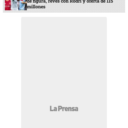
de figura, revés con Rodri y oferta de 115
millones