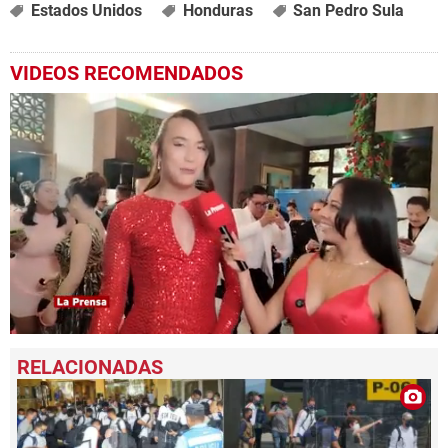
Estados Unidos
Honduras
San Pedro Sula
VIDEOS RECOMENDADOS
0
seconds
of
1
minute,
49
seconds