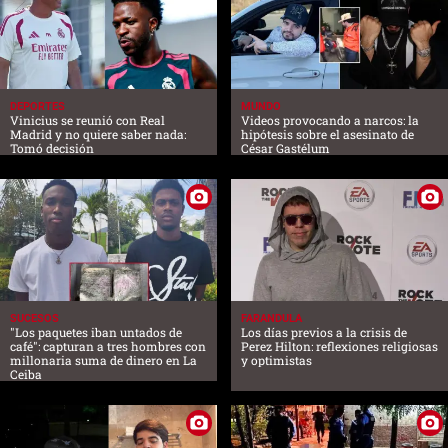
DEPORTES
MUNDO
Vinicius se reunió con Real
Videos provocando a narcos: la
Madrid y no quiere saber nada:
hipótesis sobre el asesinato de
Tomó decisión
César Gastélum
SUCESOS
FARANDULA
"Los paquetes iban untados de
Los días previos a la crisis de
café": capturan a tres hombres con
Perez Hilton: reflexiones religiosas
millonaria suma de dinero en La
y optimistas
Ceiba