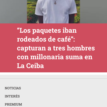
“Los paquetes iban
rodeados de café”:
capturan a tres hombres
con millonaria suma en
La Ceiba
NOTICIAS
INTERÉS
PREMIUM