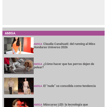
AMIGA
Claudia Canahuati: del running al Miss
AMIGA
Honduras Universo 2026
¿Cómo hacer que tus perros dejen de
AMIGA
pelear?
El “nude” se consolida como tendencia
AMIGA
Máscaras LED: la tecnología que
AMIGA