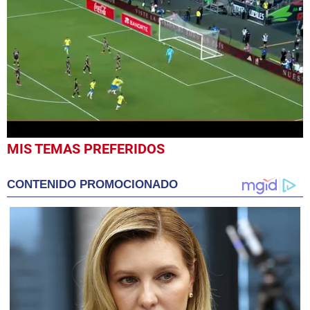
0
MIS TEMAS PREFERIDOS
seconds
of
2
CONTENIDO PROMOCIONADO
minutes,
19
seconds