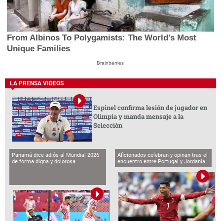
From Albinos To Polygamists: The World's Most
Unique Families
Brainberries
LA PRENSA VIDEOS
Espinel confirma lesión de jugador en
Olimpia y manda mensaje a la
Selección
Panamá dice adiós al Mundial 2026
Aficionados celebran y opinan tras el
de forma digna y dolorosa
encuentro entre Portugal y Jordania