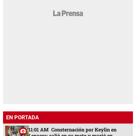
EN PORTADA
11:01 AM
Consternación por Keylin en
Lepaera: salió en su moto y murió en