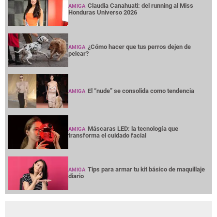
Claudia Canahuati: del running al Miss
AMIGA
Honduras Universo 2026
¿Cómo hacer que tus perros dejen de
AMIGA
pelear?
El “nude” se consolida como tendencia
AMIGA
Máscaras LED: la tecnología que
AMIGA
transforma el cuidado facial
Tips para armar tu kit básico de maquillaje
AMIGA
diario