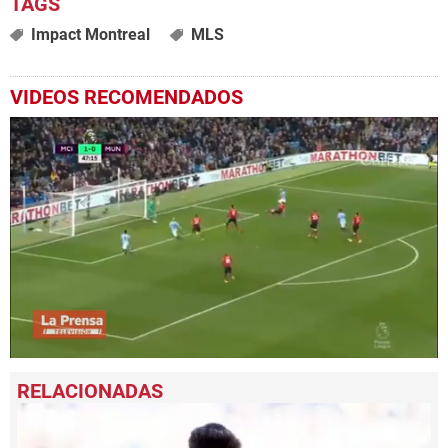
Impact Montreal
MLS
VIDEOS RECOMENDADOS
0
seconds
of
31
seconds