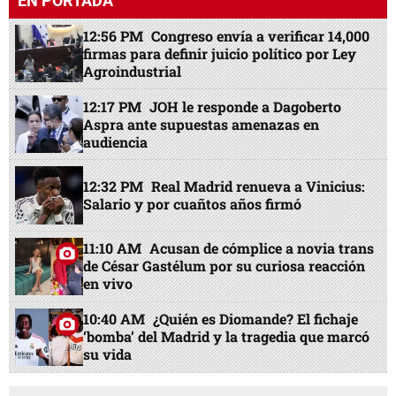
EN PORTADA
12:56 PM
Congreso envía a verificar 14,000
firmas para definir juicio político por Ley
Agroindustrial
12:17 PM
JOH le responde a Dagoberto
Aspra ante supuestas amenazas en
audiencia
12:32 PM
Real Madrid renueva a Vinicius:
Salario y por cuañtos años firmó
11:10 AM
Acusan de cómplice a novia trans
de César Gastélum por su curiosa reacción
en vivo
10:40 AM
¿Quién es Diomande? El fichaje
‘bomba’ del Madrid y la tragedia que marcó
su vida