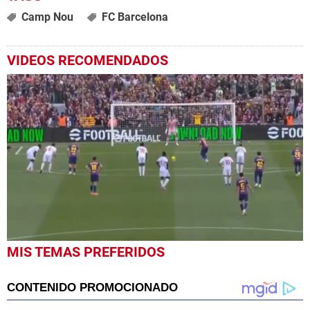
Camp Nou
FC Barcelona
VIDEOS RECOMENDADOS
0
MIS TEMAS PREFERIDOS
seconds
of
1
minute,
37