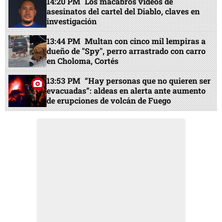
14:20 PM
Los macabros videos de
asesinatos del cartel del Diablo, claves en
investigación
13:44 PM
Multan con cinco mil lempiras a
dueño de "Spy", perro arrastrado con carro
en Choloma, Cortés
13:53 PM
“Hay personas que no quieren ser
evacuadas”: aldeas en alerta ante aumento
de erupciones de volcán de Fuego