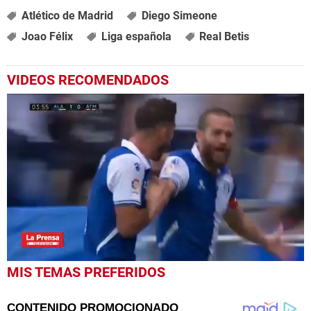
Atlético de Madrid
Diego Simeone
Joao Félix
Liga española
Real Betis
VIDEOS RECOMENDADOS
0
MIS TEMAS PREFERIDOS
seconds
of
53
seconds