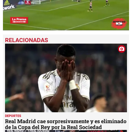
0
seconds
of
2
minutes,
22
seconds
DEPORTES
Real Madrid cae sorpresivamente y es eliminado
de la Copa del Rey por la Real Sociedad