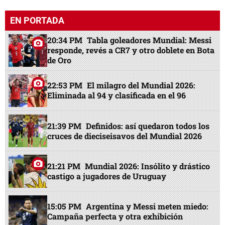
EN PORTADA
20:34 PM
Tabla goleadores Mundial: Messi
responde, revés a CR7 y otro doblete en Bota
de Oro
22:53 PM
El milagro del Mundial 2026:
Eliminada al 94 y clasificada en el 96
21:39 PM
Definidos: así quedaron todos los
cruces de dieciseisavos del Mundial 2026
21:21 PM
Mundial 2026: Insólito y drástico
castigo a jugadores de Uruguay
15:05 PM
Argentina y Messi meten miedo:
Campaña perfecta y otra exhibición