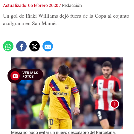
Actualizado: 06 febrero 2020
/
Redacción
Un gol de Iñaki Williams dejó fuera de la Copa al cojunto
azulgrana en San Mamés.
VER MÁS
FOTOS
Foto:
Messi no pudo evitar un nuevo descalabro del Barcelona.