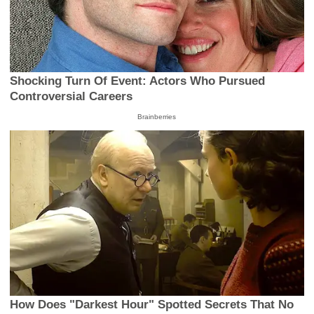
Shocking Turn Of Event: Actors Who Pursued
Controversial Careers
Brainberries
How Does "Darkest Hour" Spotted Secrets That No