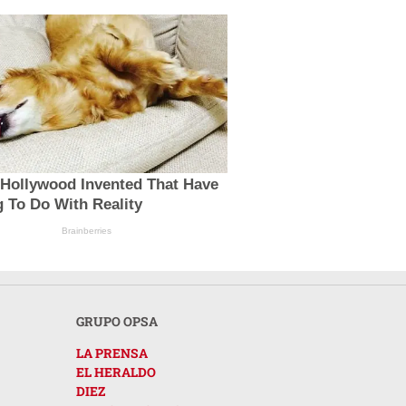
 Hollywood Invented That Have
 To Do With Reality
Brainberries
GRUPO OPSA
LA PRENSA
EL HERALDO
DIEZ