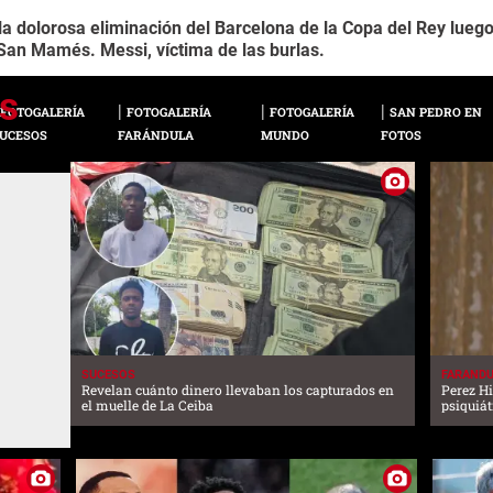
 dolorosa eliminación del Barcelona de la Copa del Rey luego 
 San Mamés. Messi, víctima de las burlas.
FOTOGALERÍA
FOTOGALERÍA
FOTOGALERÍA
SAN PEDRO EN
UCESOS
FARÁNDULA
MUNDO
FOTOS
SUCESOS
FARAND
Revelan cuánto dinero llevaban los capturados en
Perez H
el muelle de La Ceiba
psiquiát