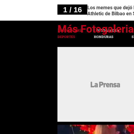
Los memes que dejó la
1 / 16
Athletic de Bilbao en
FOTOGALERÍA
FOTOGALERÍA
DEPORTES
HONDURAS
S