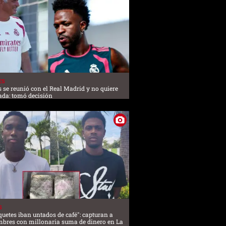
ES
s se reunió con el Real Madrid y no quiere
ada: tomó decisión
S
quetes iban untados de café": capturan a
mbres con millonaria suma de dinero en La