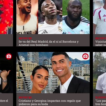
DEPORTES
DEPORT
Se va del Real Madrid, da el sí al Barcelona y
Viniciu
Arsenal con bombazo
saber n
DEPORTES
SUCESO
bre el
Cristiano y Georgina impactan con regalo que
"Los pa
pidieron para su boda
tres ho