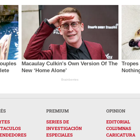
ouples
Macaulay Culkin's Own Version Of The
Tropes
lete
New ‘Home Alone’
Nothing
Brainberries
RÉS
PREMIUM
OPINION
RTES
SERIES DE
EDITORIAL
CTACULOS
INVESTIGACIÓN
COLUMNAS
ENDEDORES
ESPECIALES
CARICATURA