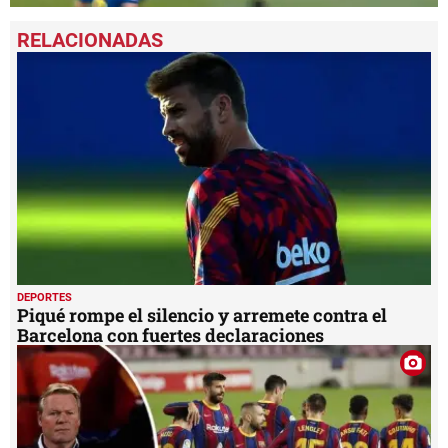
0
seconds
of
22
seconds
DEPORTES
Piqué rompe el silencio y arremete contra el
Barcelona con fuertes declaraciones