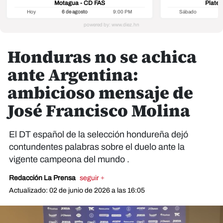
Motagua - CD FAS
Platen
Hoy
6 de agosto
9:00 PM
Sábado
8
Honduras no se achica
ante Argentina:
ambicioso mensaje de
José Francisco Molina
El DT español de la selección hondureña dejó
contundentes palabras sobre el duelo ante la
vigente campeona del mundo .
Redacción La Prensa
seguir +
Actualizado: 02 de junio de 2026 a las 16:05