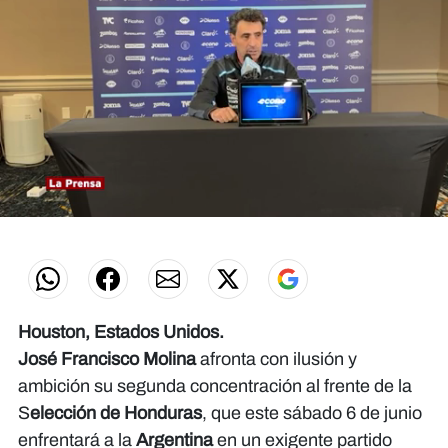
0
seconds
of
0
seconds
Houston, Estados Unidos.
José Francisco Molina
afronta con ilusión y
ambición su segunda concentración al frente de la
S
elección de Honduras
, que este sábado 6 de junio
enfrentará a la
Argentina
en un exigente partido