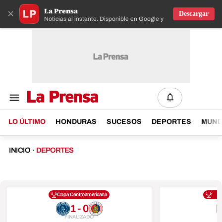
La Prensa
×
Descargar
Noticias al instante. Disponible en Google y IOS
LO ÚLTIMO
HONDURAS
SUCESOS
DEPORTES
MUN
INICIO
·
DEPORTES
Copa Centroamericana
1 - 0
FINALIZADO