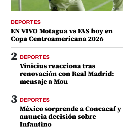
renovación con Real Madrid:
mensaje a Mou
3
DEPORTES
México sorprende a Concacaf y
anuncia decisión sobre
Infantino
4
DEPORTES
Juticalpa vs Motagua hoy,
debut en el Apertura 2026:
resumen y goles
ÚLTIMAS NOTICIAS