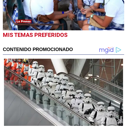
0
MIS TEMAS PREFERIDOS
seconds
of
2
minutes,
0