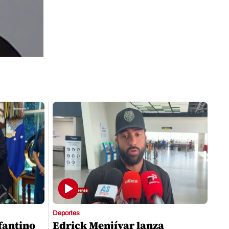
Deportes
nfantino
Edrick Menjívar lanza