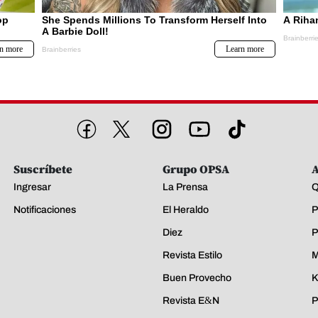
Suscríbete
Grupo OPSA
A
Ingresar
La Prensa
Q
Notificaciones
El Heraldo
P
Diez
P
Revista Estilo
M
Buen Provecho
K
Revista E&N
P