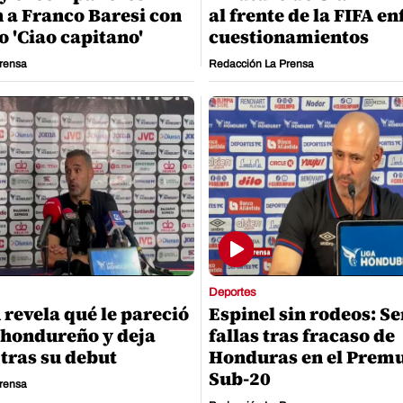
 a Franco Baresi con
al frente de la FIFA e
o 'Ciao capitano'
cuestionamientos
rensa
Redacción La Prensa
Deportes
 revela qué le pareció
Espinel sin rodeos: S
l hondureño y deja
fallas tras fracaso de
tras su debut
Honduras en el Prem
Sub-20
rensa