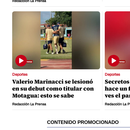
Redacción La Prensa
Deportes
Deportes
Valerio Marinacci se lesionó
Secretos
en su debut como titular con
hace un 
Motagua: esto se sabe
ves el pa
Redacción La Prensa
Redacción La P