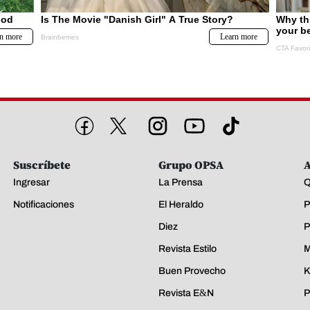
Suscríbete
Grupo OPSA
A
Ingresar
La Prensa
Q
Notificaciones
El Heraldo
P
Diez
P
Revista Estilo
M
Buen Provecho
K
Revista E&N
P