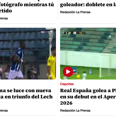
fotógrafo mientras tú
goleador: doblete en 
rtido
Redacción La Prensa
rensa
Deportes
ma se luce con nueva
Real España golea a P
a en triunfo del Lech
en su debut en el Ape
2026
rensa
Redacción La Prensa