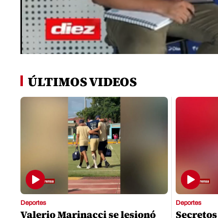
0
seconds
of
ÚLTIMOS VIDEOS
0
seconds
Volume
0%
Deportes
Deportes
Valerio Marinacci se lesionó
Secretos