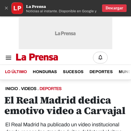
La Prensa
×
Descargar
Noticias al instante. Disponible en Google y IOS
LO ÚLTIMO
HONDURAS
SUCESOS
DEPORTES
MUN
INICIO
.
VIDEOS
.
DEPORTES
El Real Madrid dedica
emotivo video a Carvajal
El Real Madrid ha publicado un vídeo institucional