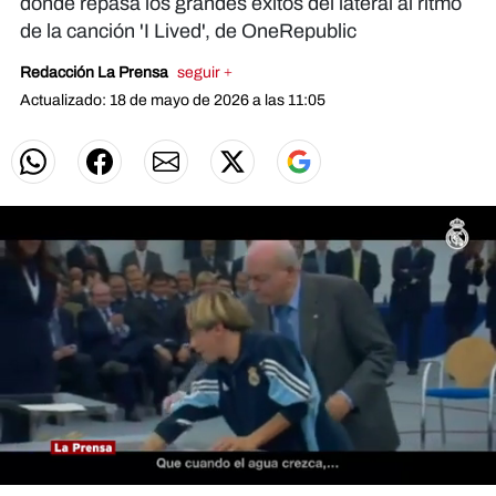
donde repasa los grandes éxitos del lateral al ritmo
de la canción 'I Lived', de OneRepublic
Redacción La Prensa
seguir +
Actualizado: 18 de mayo de 2026 a las 11:05
0