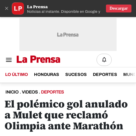
La Prensa
×
Descargar
Noticias al instante. Disponible en Google y IOS
LO ÚLTIMO
HONDURAS
SUCESOS
DEPORTES
MUN
INICIO
.
VIDEOS
.
DEPORTES
El polémico gol anulado
a Mulet que reclamó
Olimpia ante Marathón