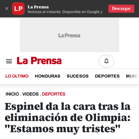
La Prensa
×
Descargar
Noticias al instante. Disponible en Google y IOS
LO ÚLTIMO
HONDURAS
SUCESOS
DEPORTES
MUN
INICIO
.
VIDEOS
.
DEPORTES
Espinel da la cara tras la
eliminación de Olimpia:
"Estamos muy tristes"