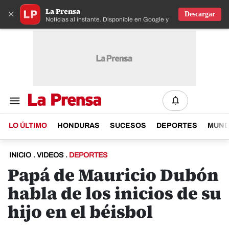
La Prensa
×
Descargar
Noticias al instante. Disponible en Google y IOS
LO ÚLTIMO
HONDURAS
SUCESOS
DEPORTES
MUN
INICIO
.
VIDEOS
.
DEPORTES
Papá de Mauricio Dubón
habla de los inicios de su
hijo en el béisbol