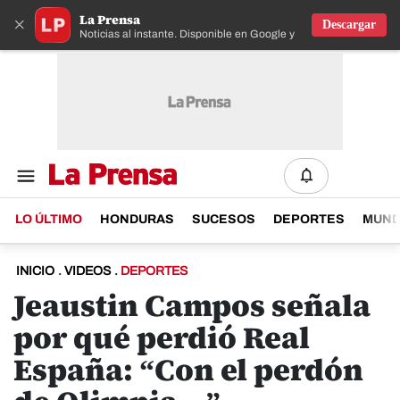
La Prensa
×
Descargar
Noticias al instante. Disponible en Google y IOS
LO ÚLTIMO
HONDURAS
SUCESOS
DEPORTES
MUN
INICIO
.
VIDEOS
.
DEPORTES
Jeaustin Campos señala
por qué perdió Real
España: “Con el perdón