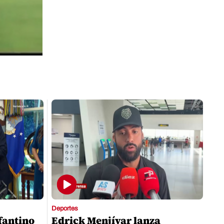
Deportes
nfantino
Edrick Menjívar lanza