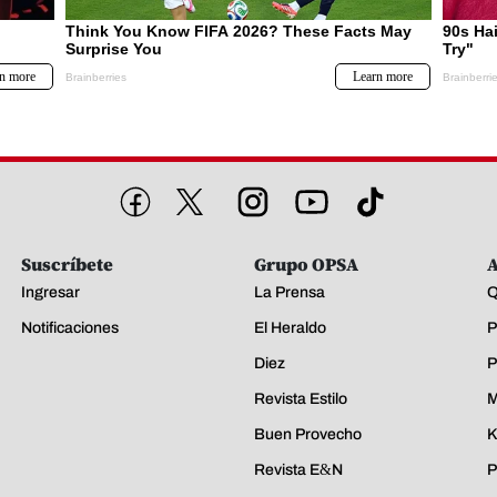
Suscríbete
Grupo OPSA
A
Ingresar
La Prensa
Q
Notificaciones
El Heraldo
P
Diez
P
Revista Estilo
M
Buen Provecho
K
Revista E&N
P