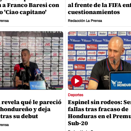
 a Franco Baresi con
al frente de la FIFA e
o 'Ciao capitano'
cuestionamientos
rensa
Redacción La Prensa
Deportes
 revela qué le pareció
Espinel sin rodeos: S
l hondureño y deja
fallas tras fracaso de
tras su debut
Honduras en el Prem
Sub-20
rensa