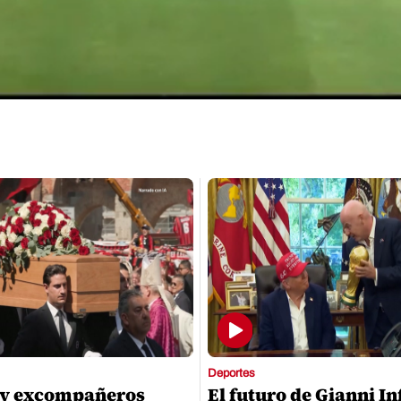
Deportes
 y excompañeros
El futuro de Gianni I