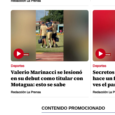
Redacción La Prensa
Deportes
Deportes
Valerio Marinacci se lesionó
Secretos
en su debut como titular con
hace un 
Motagua: esto se sabe
ves el pa
Redacción La Prensa
Redacción La P