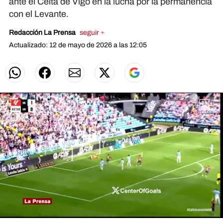
ante el Celta de Vigo en la lucha por la permanencia
con el Levante.
Redacción La Prensa
seguir +
Actualizado: 12 de mayo de 2026 a las 12:05
0