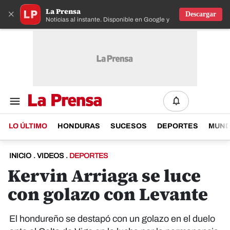
La Prensa
×
Descargar
Noticias al instante. Disponible en Google y IOS
LO ÚLTIMO
HONDURAS
SUCESOS
DEPORTES
MUN
INICIO
.
VIDEOS
.
DEPORTES
Kervin Arriaga se luce
con golazo con Levante
El hondureño se destapó con un golazo en el duelo