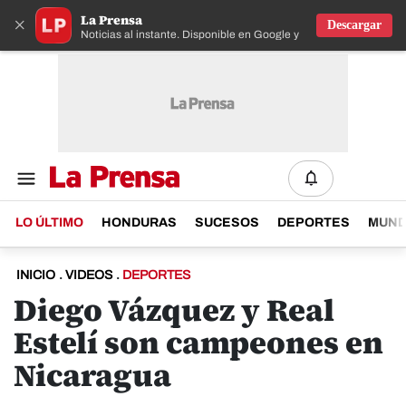
La Prensa
×
Descargar
Noticias al instante. Disponible en Google y IOS
LO ÚLTIMO
HONDURAS
SUCESOS
DEPORTES
MUN
INICIO
.
VIDEOS
.
DEPORTES
Diego Vázquez y Real
Estelí son campeones en
Nicaragua