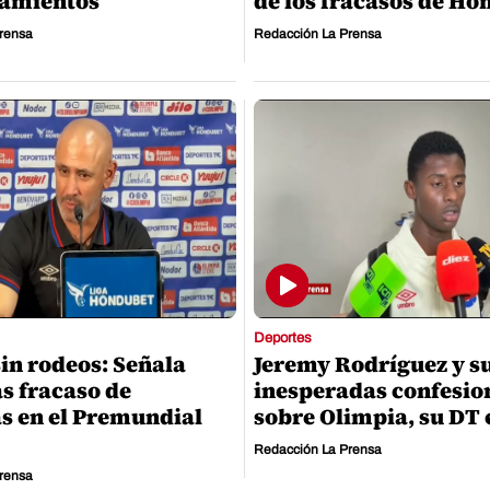
namientos
de los fracasos de Ho
rensa
Redacción La Prensa
Deportes
sin rodeos: Señala
Jeremy Rodríguez y s
as fracaso de
inesperadas confesio
s en el Premundial
sobre Olimpia, su DT 
Redacción La Prensa
rensa