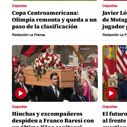
Deportes
Deportes
Copa Centroamericana:
Javier Ló
Olimpia remonta y queda a un
de Motag
paso de la clasificación
jugador 
Redacción La Prensa
Redacción La P
Deportes
Deportes
Hinchas y excompañeros
El futur
despiden a Franco Baresi con
al frente