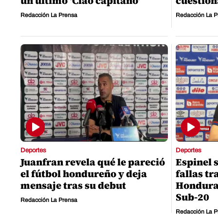
un último 'Ciao capitano'
cuestio
Redacción La Prensa
Redacción La P
Deportes
Deportes
Juanfran revela qué le pareció
Espinel 
el fútbol hondureño y deja
fallas tr
mensaje tras su debut
Hondura
Sub-20
Redacción La Prensa
Redacción La P