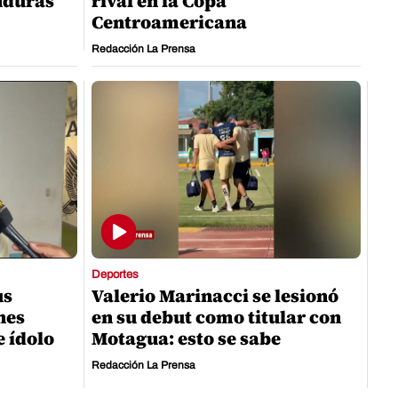
nduras
rival en la Copa
Centroamericana
Redacción La Prensa
Deportes
us
Valerio Marinacci se lesionó
nes
en su debut como titular con
e ídolo
Motagua: esto se sabe
Redacción La Prensa