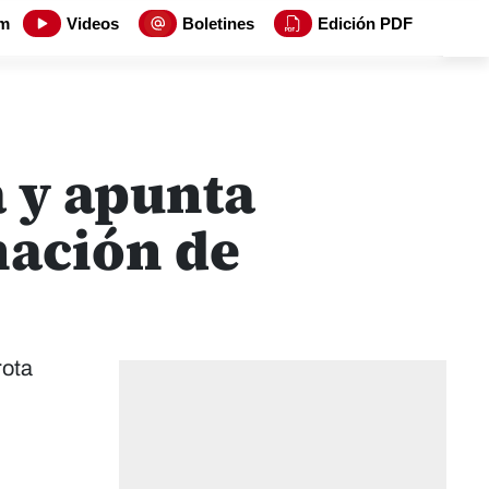
m
Videos
Boletines
Edición PDF
a y apunta
nación de
rota