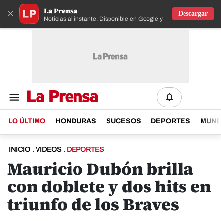
La Prensa
×
Descargar
Noticias al instante. Disponible en Google y IOS
LO ÚLTIMO
HONDURAS
SUCESOS
DEPORTES
MUN
INICIO
.
VIDEOS
.
DEPORTES
Mauricio Dubón brilla
con doblete y dos hits en
triunfo de los Braves