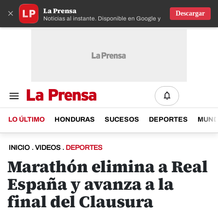
La Prensa
×
Descargar
Noticias al instante. Disponible en Google y IOS
LO ÚLTIMO
HONDURAS
SUCESOS
DEPORTES
MUN
INICIO
.
VIDEOS
.
DEPORTES
Marathón elimina a Real
España y avanza a la
final del Clausura