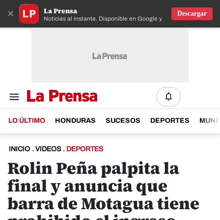
La Prensa
×
Descargar
Noticias al instante. Disponible en Google y IOS
LO ÚLTIMO
HONDURAS
SUCESOS
DEPORTES
MUN
INICIO
.
VIDEOS
.
DEPORTES
Rolin Peña palpita la
final y anuncia que
barra de Motagua tiene