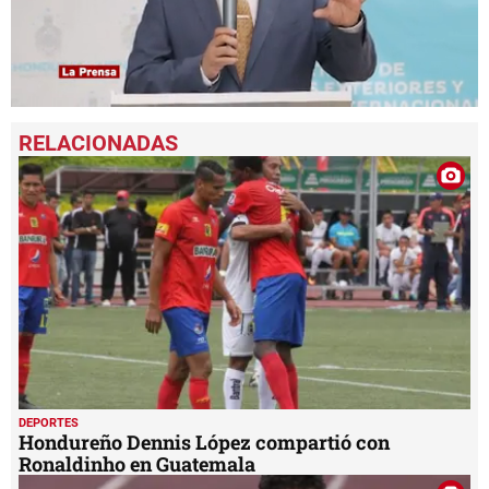
0
seconds
of
1
minute,
13
seconds
DEPORTES
Hondureño Dennis López compartió con
Ronaldinho en Guatemala