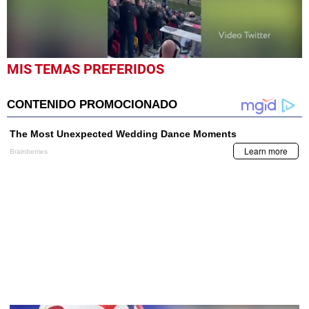
0
MIS TEMAS PREFERIDOS
seconds
of
37
seconds