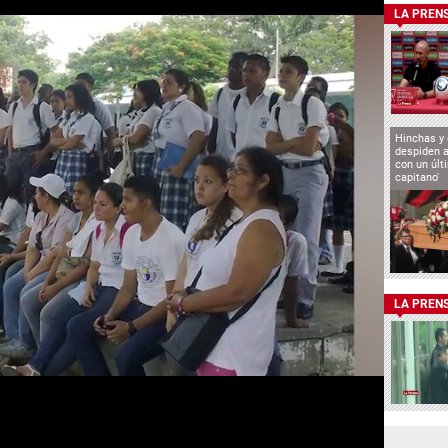
LA PREN
Hinchas y
despiden a
con un últ
capitano'
LA PREN