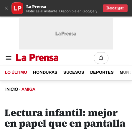
La Prensa
×
Descargar
Noticias al instante. Disponible en Google y IOS
LO ÚLTIMO
HONDURAS
SUCESOS
DEPORTES
MUN
INICIO
·
AMIGA
Lectura infantil: mejor
en papel que en pantalla