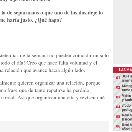
 la de separarnos o que uno de los dos deje lo
 me haría justo. ¿Qué hago?
siete días de la semana no pueden coincidir un solo
 todo el día! Creo que hace falta voluntad y el
a relación que avance hacia algún lado.
LAS MÁ
JOH l
amena
realmente quieren organizar una relación, porque
Motagu
na frase que de tanto repetirse ha perdido
firme
Video 
o irreal. Así que organicen una cita y revisen qué
y Andr
¡Todo
proteg
Real M
Barcel
Real M
años 