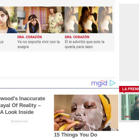
DRA. CORAZÓN
DRA. CORAZÓN
us
Ya no soporta vivir con la
Él le advirtió que solo la
suegra
quería para sexo
LA PREN
ywood's Inaccurate
ayal Of Reality –
 A Look Inside
Brainberries
15 Things You Do