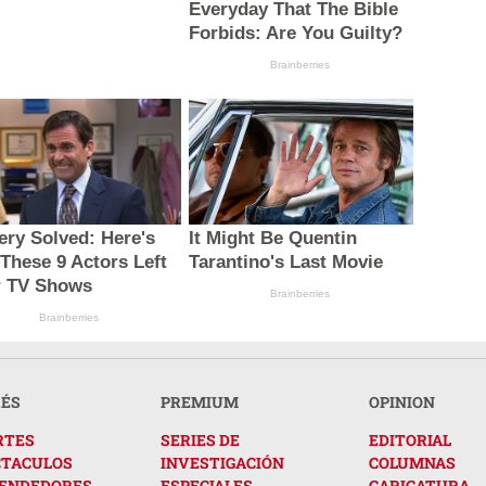
Everyday That The Bible
Forbids: Are You Guilty?
Brainberries
ery Solved: Here's
It Might Be Quentin
These 9 Actors Left
Tarantino's Last Movie
r TV Shows
Brainberries
Brainberries
RÉS
PREMIUM
OPINION
RTES
SERIES DE
EDITORIAL
CTACULOS
INVESTIGACIÓN
COLUMNAS
ENDEDORES
ESPECIALES
CARICATURA