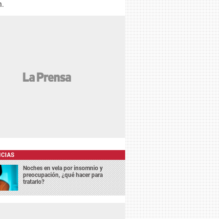
n.
ICIAS
Noches en vela por insomnio y
preocupación, ¿qué hacer para
tratarlo?