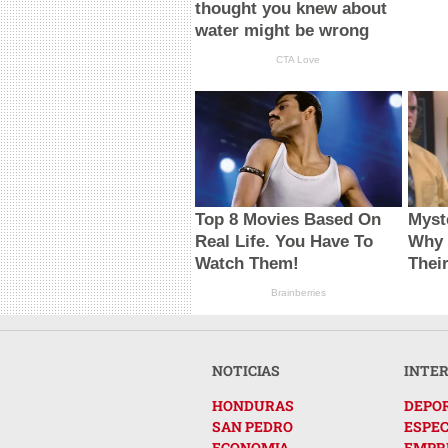
thought you knew about
water might be wrong
CTA Love
Top 8 Movies Based On
Myst
Real Life. You Have To
Why 
Watch Them!
Thei
Brainberries
NOTICIAS
INTE
HONDURAS
DEPO
SAN PEDRO
ESPE
ECONOMIA
EMPR