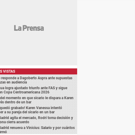
S VISTAS
e responde a Dagoberto Aspra ante supuestas
zas en audiencia
a logra ajustado triunfo ante FAS y sigue
 en Copa Centroamericana 2026
del momento en que sicario le dispara a Karen
és dentro de un bar
 quedó grabado! Karen Vanessa intentó
er a su pareja del sicario en un bar
adrid agita el mercado, Rodri toma decisión y
ona cierra acuerdo
adrid renueva a Vinicius: Salario y por cuántos
firmó