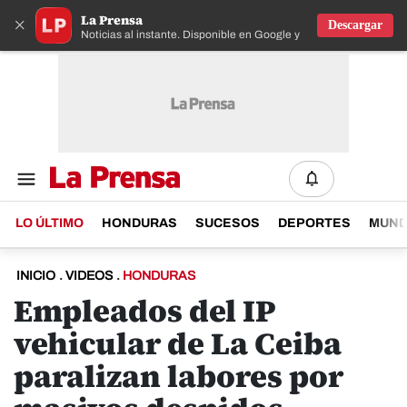
La Prensa
×
Descargar
Noticias al instante. Disponible en Google y IOS
LO ÚLTIMO
HONDURAS
SUCESOS
DEPORTES
MUN
INICIO
.
VIDEOS
.
HONDURAS
Empleados del IP
vehicular de La Ceiba
paralizan labores por