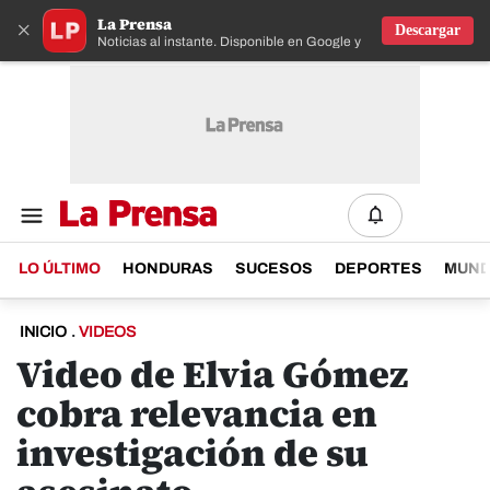
La Prensa
×
Descargar
Noticias al instante. Disponible en Google y IOS
LO ÚLTIMO
HONDURAS
SUCESOS
DEPORTES
MUN
INICIO
.
VIDEOS
Video de Elvia Gómez
cobra relevancia en
investigación de su