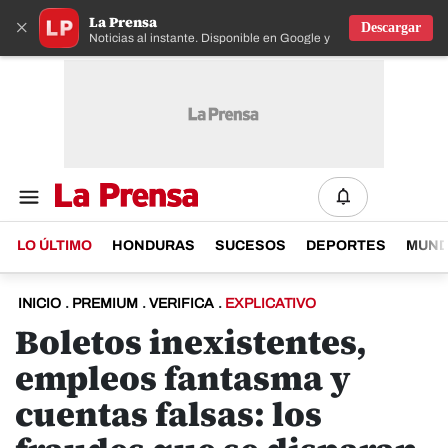
La Prensa
×
Descargar
Noticias al instante. Disponible en Google y IOS
LO ÚLTIMO
HONDURAS
SUCESOS
DEPORTES
MUN
INICIO
.
PREMIUM
.
VERIFICA
.
EXPLICATIVO
Boletos inexistentes,
empleos fantasma y
cuentas falsas: los