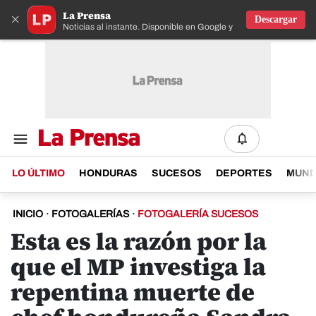
La Prensa
×
Descargar
Noticias al instante. Disponible en Google y IOS
LO ÚLTIMO
HONDURAS
SUCESOS
DEPORTES
MUN
INICIO
·
FOTOGALERÍAS
·
FOTOGALERÍA SUCESOS
Esta es la razón por la
que el MP investiga la
repentina muerte de