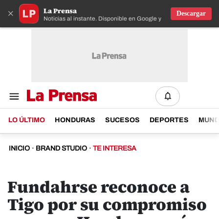
La Prensa
×
Descargar
Noticias al instante. Disponible en Google y IOS
LO ÚLTIMO
HONDURAS
SUCESOS
DEPORTES
MUN
INICIO
·
BRAND STUDIO
·
TE INTERESA
Fundahrse reconoce a
Tigo por su compromiso