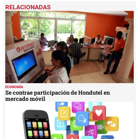
seconds
of
1
minute,
30
seconds
ECONOMÍA
Se contrae participación de Hondutel en
mercado móvil