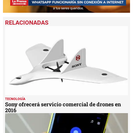
0
seconds
of
31
seconds
TECNOLOGÍA
Sony ofrecerá servicio comercial de drones en
2016