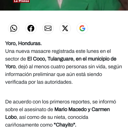
0
of
1
minute,
12
seconds
Yoro, Honduras.
Una nueva masacre registrada este lunes en el
sector de
El Coco, Tulanguare, en el municipio de
Yoro
, dejó al menos cuatro personas sin vida, según
información preliminar que aún está siendo
verificada por las autoridades.
De acuerdo con los primeros reportes, se informó
sobre el asesinato de
Mario Macedo y Carmen
Lobo
, así como de su nieta, conocida
cariñosamente como
"Chayito".