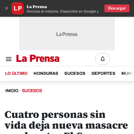
La Prensa
×
Descargar
Noticias al instante. Disponible en Google y IOS
LO ÚLTIMO
HONDURAS
SUCESOS
DEPORTES
MUN
INICIO
·
SUCESOS
Cuatro personas sin
vida deja nueva masacre