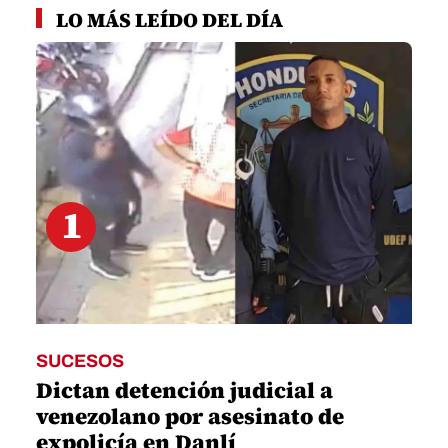
seconds
LO MÁS LEÍDO DEL DÍA
of
5
minutes,
14
seconds
1
SUCESOS
Dictan detención judicial a
venezolano por asesinato de
expolicía en Danlí